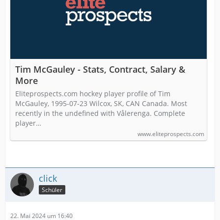
Tim McGauley - Stats, Contract, Salary &
More
Eliteprospects.com hockey player profile of Tim
McGauley, 1995-07-23 Wilcox, SK, CAN Canada. Most
recently in the undefined with Vålerenga. Complete
player…
www.eliteprospects.com
click
Schüler
22. Mai 2024 um 16:40