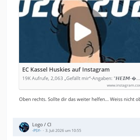
EC Kassel Huskies auf Instagram
19K Aufrufe, 2,063 „Gefällt mir“-Angaben: "𝙃𝙀𝙄𝙈-�...
www.instagram.c
Oben rechts. Sollte dir das weiter helfen... Weiss nicht 
Logo / CI
-PSY-
3. Juli 2026 um 10:55