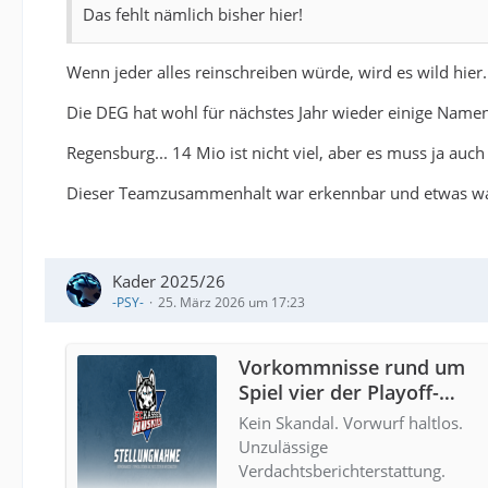
Das fehlt nämlich bisher hier!
Wenn jeder alles reinschreiben würde, wird es wild hier
Die DEG hat wohl für nächstes Jahr wieder einige Namen
Regensburg... 14 Mio ist nicht viel, aber es muss ja auc
Dieser Teamzusammenhalt war erkennbar und etwas was e
Kader 2025/26
-PSY-
25. März 2026 um 17:23
Vorkommnisse rund um
Spiel vier der Playoff-
Viertelfinalserie am
Kein Skandal. Vorwurf haltlos.
24.03.2026
Unzulässige
Verdachtsberichterstattung.