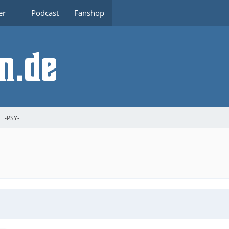
er
Podcast
Fanshop
-PSY-