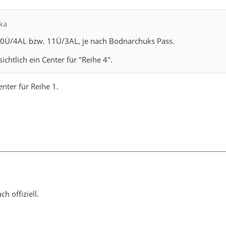
nka
10Ü/4AL bzw. 11Ü/3AL, je nach Bodnarchuks Pass.
sichtlich ein Center für "Reihe 4".
enter für Reihe 1.
h offiziell.