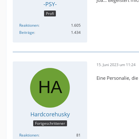
Joa... Begeistert mic
-PSY-
Profi
Reaktionen
1.605
Beiträge
1.434
15. Juni 2023 um 11:24
Eine Personalie, die
Hardcorehusky
Fortgeschrittener
Reaktionen
81