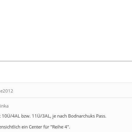
tie2012
linka
t 10Ü/4AL bzw. 11Ü/3AL, je nach Bodnarchuks Pass.
fensichtlich ein Center für "Reihe 4".