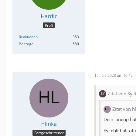
Hardic
Profi
Reaktionen
353
Beiträge
580
15. Juni 2023 um 10:42
Zitat von Syl
Zitat von h
Dein Lineup ha
hlinka
Es fehlt halt of
Fortgeschrittener