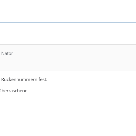
i Nator
e Rückennummern fest:
überraschend