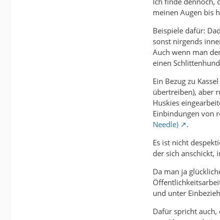
Ich finde dennoch, 
meinen Augen bis h
Beispiele dafür: Dad
sonst nirgends inne
Auch wenn man den o
einen Schlittenhund
Ein Bezug zu Kassel
übertreiben), aber 
Huskies eingearbeit
Einbindungen von r
Needle)
.
Es ist nicht despek
der sich anschickt, 
Da man ja glückliche
Öffentlichkeitsarbei
und unter Einbezieh
Dafür spricht auch,