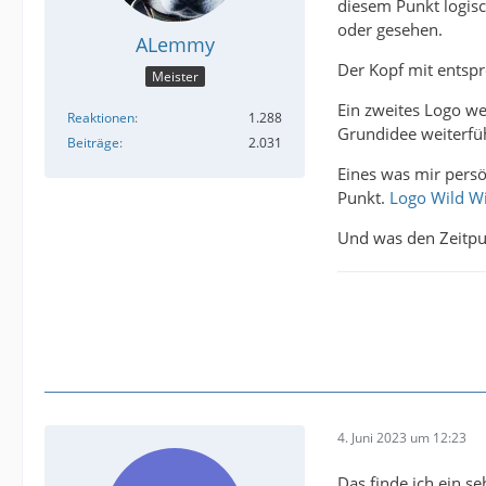
diesem Punkt logisc
oder gesehen.
ALemmy
Der Kopf mit entspr
Meister
Ein zweites Logo w
Reaktionen
1.288
Grundidee weiterfü
Beiträge
2.031
Eines was mir persön
Punkt.
Logo Wild W
Und was den Zeitpun
4. Juni 2023 um 12:23
Das finde ich ein 