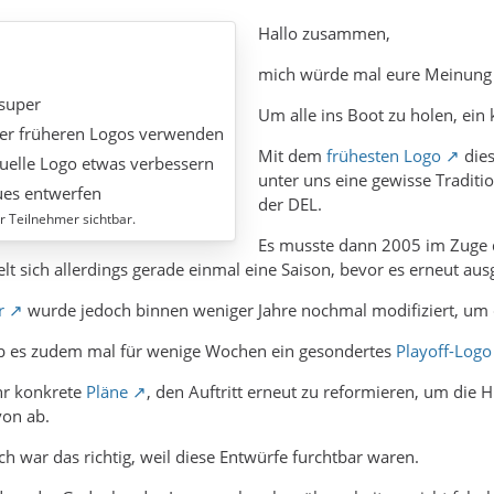
Hallo zusammen,
mich würde mal eure Meinung 
 super
Um alle ins Boot zu holen, ein 
der früheren Logos verwenden
Mit dem
frühesten Logo
dies
tuelle Logo etwas verbessern
unter uns eine gewisse Traditi
ues entwerfen
der DEL.
ür Teilnehmer sichtbar.
Es musste dann 2005 im Zuge d
elt sich allerdings gerade einmal eine Saison, bevor es erneut au
r
wurde jedoch binnen weniger Jahre nochmal modifiziert, um
ab es zudem mal für wenige Wochen ein gesondertes
Playoff-Logo
hr konkrete
Pläne
, den Auftritt erneut zu reformieren, um die
von ab.
 war das richtig, weil diese Entwürfe furchtbar waren.