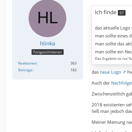
Ich finde
67
das aktuelle Logo
man sollte eines 
hlinka
man sollte das ak
man sollte ein Ne
Fortgeschrittener
Das Ergebnis ist nur f
Reaktionen
363
Beiträge
183
das
neue Logo
hi
Auch der
Nachfolge
Zwischenzeitlich g
2018 existierten se
ließ man jedoch da
Meiner Meinung nach