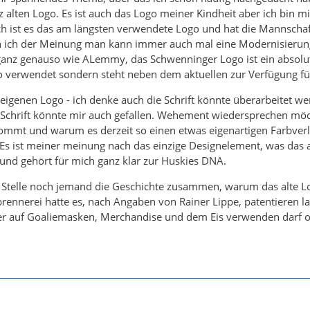
lten Logo. Es ist auch das Logo meiner Kindheit aber ich bin mi
 ist es das am längsten verwendete Logo und hat die Mannschaft
in ich der Meinung man kann immer auch mal eine Modernisierun
 ganz genauso wie ALemmy, das Schwenninger Logo ist ein absolu
go verwendet sondern steht neben dem aktuellen zur Verfügung fü
igenen Logo - ich denke auch die Schrift könnte überarbeitet wer
e Schrift könnte mir auch gefallen. Wehement wiedersprechen möc
mmt und warum es derzeit so einen etwas eigenartigen Farbverla
. Es ist meiner meinung nach das einzige Designelement, was das
t und gehört für mich ganz klar zur Huskies DNA.
Stelle noch jemand die Geschichte zusammen, warum das alte Lo
brennerei hatte es, nach Angaben von Rainer Lippe, patentieren
er auf Goaliemasken, Merchandise und dem Eis verwenden darf 