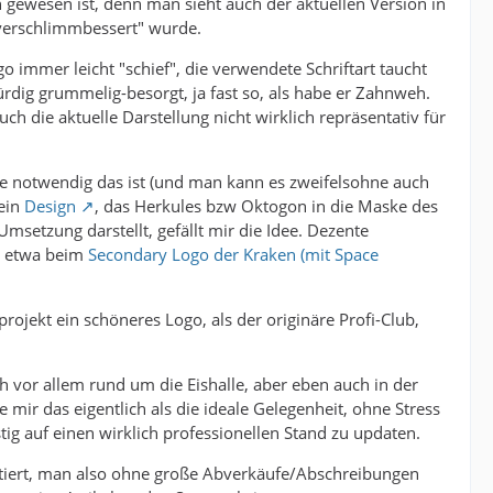
 gewesen ist, denn man sieht auch der aktuellen Version in
"verschlimmbessert" wurde.
go immer leicht "schief", die verwendete Schriftart taucht
rdig grummelig-besorgt, ja fast so, als habe er Zahnweh.
 die aktuelle Darstellung nicht wirklich repräsentativ für
wie notwendig das ist (und man kann es zweifelsohne auch
 ein
Design
, das Herkules bzw Oktogon in die Maske des
setzung darstellt, gefällt mir die Idee. Dezente
, etwa beim
Secondary Logo der Kraken (mit Space
rojekt ein schöneres Logo, als der originäre Profi-Club,
ch vor allem rund um die Eishalle, aber eben auch in der
 mir das eigentlich als die ideale Gelegenheit, ohne Stress
ig auf einen wirklich professionellen Stand zu updaten.
sitiert, man also ohne große Abverkäufe/Abschreibungen