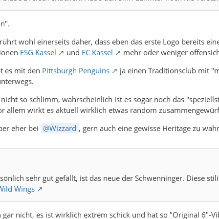
n".
rührt wohl einerseits daher, dass eben das erste Logo bereits eine
tionen
ESG Kassel
und
EC Kassel
mehr oder weniger offensich
t es mit den
Pittsburgh Penguins
ja einen Traditionsclub mit 
nterwegs.
k nicht so schlimm, wahrscheinlich ist es sogar noch das "speziel
Vor allem wirkt es aktuell wirklich etwas random zusammengewür
ber eher bei
Wizzard
, gern auch eine gewisse Heritage zu wah
sönlich sehr gut gefällt, ist das neue der Schwenninger. Diese sti
Wild Wings
gar nicht, es ist wirklich extrem schick und hat so "Original 6"-V