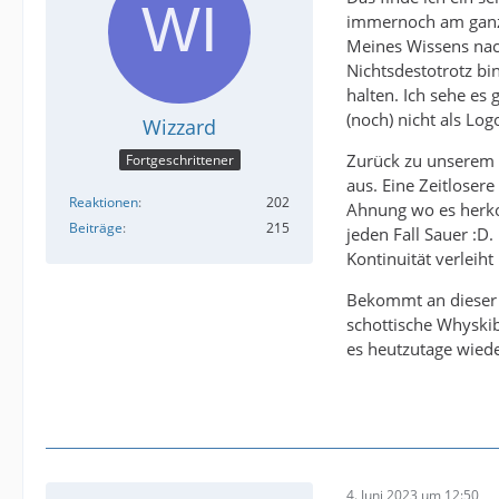
immernoch am ganz a
Meines Wissens nach
Nichtsdestotrotz b
halten. Ich sehe es
(noch) nicht als Lo
Wizzard
Zurück zu unserem e
Fortgeschrittener
aus. Eine Zeitloser
Reaktionen
202
Ahnung wo es herko
Beiträge
215
jeden Fall Sauer :D
Kontinuität verleih
Bekommt an dieser 
schottische Whyski
es heutzutage wied
4. Juni 2023 um 12:50