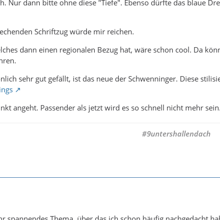
h. Nur dann bitte ohne diese "Tiefe". Ebenso dürfte das blaue Dr
echenden Schriftzug würde mir reichen.
elches dann einen regionalen Bezug hat, wäre schon cool. Da kö
hren.
lich sehr gut gefällt, ist das neue der Schwenninger. Diese stili
ings
kt angeht. Passender als jetzt wird es so schnell nicht mehr sein
#9untershallendach
sehr spannendes Thema, über das ich schon häufig nachgedacht h