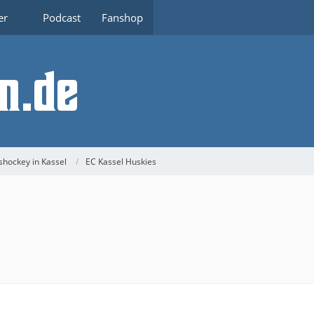
er
Podcast
Fanshop
shockey in Kassel
EC Kassel Huskies