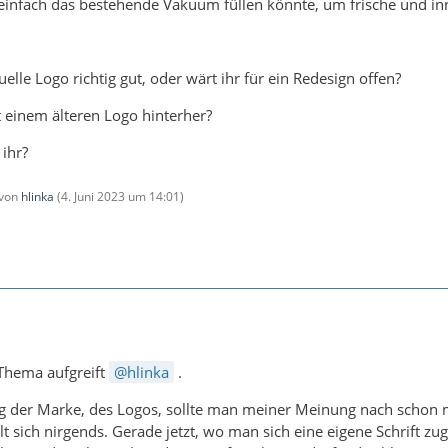
 einfach das bestehende Vakuum füllen könnte, um frische und inn
uelle Logo richtig gut, oder wärt ihr für ein Redesign offen?
ht einem älteren Logo hinterher?
 ihr?
 von
hlinka
(
4. Juni 2023 um 14:01
)
 Thema aufgreift
hlinka
.
g der Marke, des Logos, sollte man meiner Meinung nach schon m
lt sich nirgends. Gerade jetzt, wo man sich eine eigene Schrift z