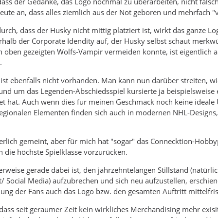
dass der Gedanke, das Logo nochmal zu überarbeiten, nicht falsch
eute an, dass alles ziemlich aus der Not geboren und mehrfach 
urch, dass der Husky nicht mittig platziert ist, wirkt das ganze Lo
rhalb der Corporate Idendity auf, der Husky selbst schaut merkwü
ben gezeigten Wolfs-Vampir vermeiden konnte, ist eigentlich auch
.
 ist ebenfalls nicht vorhanden. Man kann nun darüber streiten, 
rund um das Legenden-Abschiedsspiel kursierte ja beispielsweise
et hat. Auch wenn dies für meinen Geschmack noch keine ideale Um
egionalen Elementen finden sich auch in modernen NHL-Designs
tierlich gemeint, aber für mich hat "sogar" das Connecktion-Hobbyp
in die höchste Spielklasse vorzurücken.
rweise gerade dabei ist, den jahrzehntelangen Stillstand (natürli
t/ Social Media) aufzubrechen und sich neu aufzustellen, erschiene
ung der Fans auch das Logo bzw. den gesamten Auftritt mittelfrist
 dass seit geraumer Zeit kein wirkliches Merchandising mehr exi