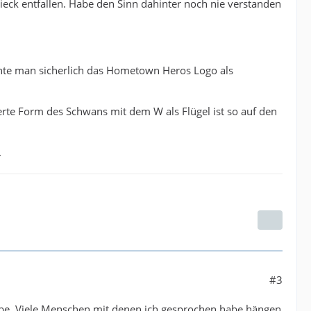
eieck entfallen. Habe den Sinn dahinter noch nie verstanden
nnte man sicherlich das Hometown Heros Logo als
sierte Form des Schwans mit dem W als Flügel ist so auf den
.
#3
abe. Viele Menschen mit denen ich gesprochen habe hängen