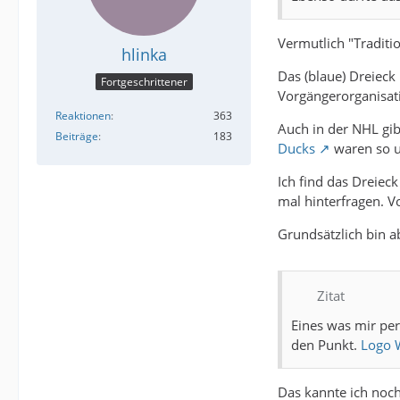
Vermutlich "Traditio
hlinka
Das (blaue) Dreieck 
Fortgeschrittener
Vorgängerorganisa
Reaktionen
363
Auch in der NHL gib
Beiträge
183
Ducks
waren so u
Ich find das Dreiec
mal hinterfragen. 
Grundsätzlich bin a
Zitat
Eines was mir per
den Punkt.
Logo 
Das kannte ich noch 