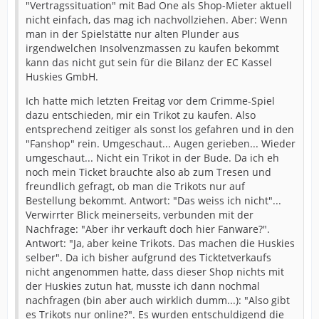
"Vertragssituation" mit Bad One als Shop-Mieter aktuell
nicht einfach, das mag ich nachvollziehen. Aber: Wenn
man in der Spielstätte nur alten Plunder aus
irgendwelchen Insolvenzmassen zu kaufen bekommt
kann das nicht gut sein für die Bilanz der EC Kassel
Huskies GmbH.
Ich hatte mich letzten Freitag vor dem Crimme-Spiel
dazu entschieden, mir ein Trikot zu kaufen. Also
entsprechend zeitiger als sonst los gefahren und in den
"Fanshop" rein. Umgeschaut... Augen gerieben... Wieder
umgeschaut... Nicht ein Trikot in der Bude. Da ich eh
noch mein Ticket brauchte also ab zum Tresen und
freundlich gefragt, ob man die Trikots nur auf
Bestellung bekommt. Antwort: "Das weiss ich nicht"...
Verwirrter Blick meinerseits, verbunden mit der
Nachfrage: "Aber ihr verkauft doch hier Fanware?".
Antwort: "Ja, aber keine Trikots. Das machen die Huskies
selber". Da ich bisher aufgrund des Ticktetverkaufs
nicht angenommen hatte, dass dieser Shop nichts mit
der Huskies zutun hat, musste ich dann nochmal
nachfragen (bin aber auch wirklich dumm...): "Also gibt
es Trikots nur online?". Es wurden entschuldigend die