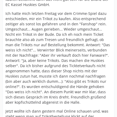
EC Kassel Huskies GmbH.
Ich hatte mich letzten Freitag vor dem Crimme-Spiel dazu
entschieden, mir ein Trikot zu kaufen. Also entsprechend
zeitiger als sonst los gefahren und in den "Fanshop" rein.
Umgeschaut... Augen gerieben... Wieder umgeschaut...
Nicht ein Trikot in der Bude. Da ich eh noch mein Ticket
brauchte also ab zum Tresen und freundlich gefragt, ob
man die Trikots nur auf Bestellung bekommt. Antwort: "Das
weiss ich nicht"... Verwirrter Blick meinerseits, verbunden
mit der Nachfrage: "Aber ihr verkauft doch hier Fanware?".
Antwort: "Ja, aber keine Trikots. Das machen die Huskies
selber". Da ich bisher aufgrund des Ticktetverkaufs nicht
angenommen hatte, dass dieser Shop nichts mit der
Huskies zutun hat, musste ich dann nochmal nachfragen
(bin aber auch wirklich dumm...): "Also gibt es Trikots nur
online?". Es wurden entschuldigend die Hände gehoben
"Das weiss ich nicht". An diesem Punkt war mir klar, dass
sich dieses Gespräch im Kreis dreht. Freundlich grüßend
aber kopfschüttelnd abgereist in die Halle.
Jetzt wollte ich dann gestern mal Online schauen und, was
steht wenn man auf Trikotbestellung klickt auf der