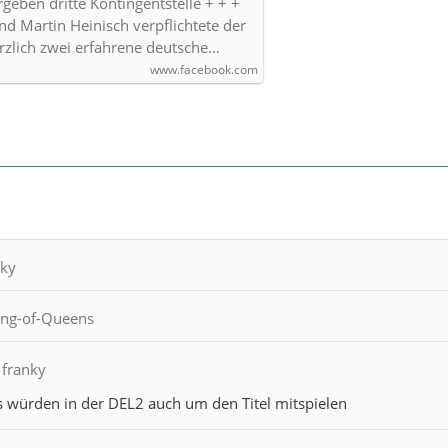
rgeben dritte Kontingentstelle + + +
nd Martin Heinisch verpflichtete der
rzlich zwei erfahrene deutsche…
www.facebook.com
nky
King-of-Queens
 franky
s würden in der DEL2 auch um den Titel mitspielen