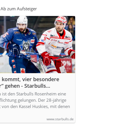
 Ab zum Aufsteiger
n kommt, vier besondere
r“ gehen - Starbulls
.
 ist den Starbulls Rosenheim eine
lichtung gelungen. Der 28-jährige
 von den Kassel Huskies, mit denen
www.starbulls.de