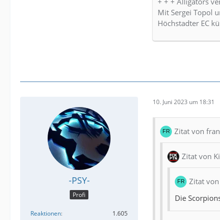
+ + + Alligators ve
Mit Sergei Topol u
Höchstadter EC kü
10. Juni 2023 um 18:31
Zitat von fra
Zitat von 
-PSY-
Zitat von
Profi
Die Scorpion
Reaktionen
1.605