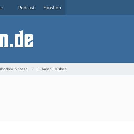
er
Podcast
Fanshop
shockey in Kassel
EC Kassel Huskies