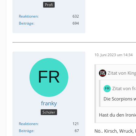
Profi
Reaktionen
632
Beiträge
694
10. Juni 2023 um 14:34
Zitat von Ki
Zitat von f
Die Scorpions 
franky
Schüler
Hast du den Ironi
Reaktionen
121
Nö.. Kirsch, Wruck,
Beiträge
67