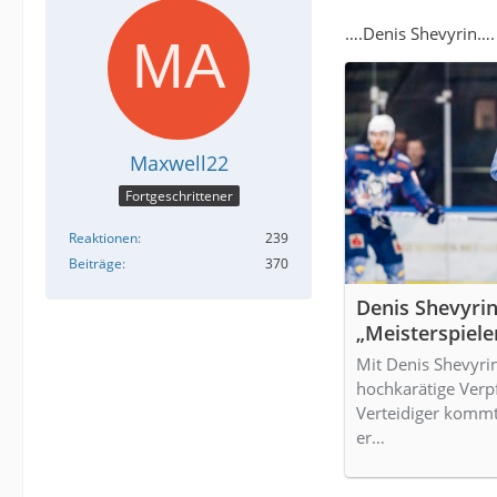
….Denis Shevyrin….
Maxwell22
Fortgeschrittener
Reaktionen
239
Beiträge
370
Denis Shevyri
„Meisterspiele
Rosenheim e.V
Mit Denis Shevyrin
hochkarätige Verpf
Verteidiger kommt
er…