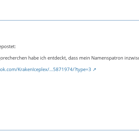
epostet:
orecherchen habe ich entdeckt, dass mein Namenspatron inzwis
ook.com/KrakenIceplex/…5871974/?type=3