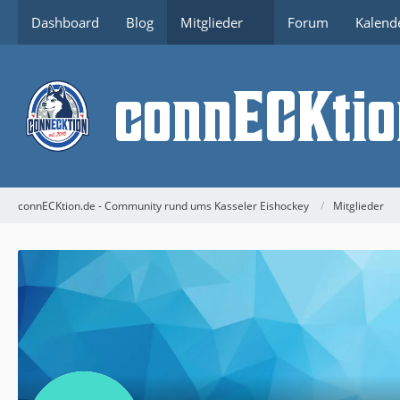
Dashboard
Blog
Mitglieder
Forum
Kalend
connECKtion.de - Community rund ums Kasseler Eishockey
Mitglieder