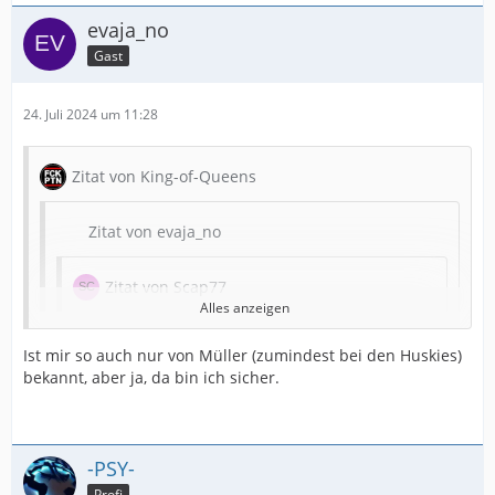
evaja_no
Gast
24. Juli 2024 um 11:28
Zitat von King-of-Queens
Zitat von evaja_no
Zitat von Scap77
Alles anzeigen
Zitat von -PSY-
Ist mir so auch nur von Müller (zumindest bei den Huskies)
bekannt, aber ja, da bin ich sicher.
Einen günstigeren deutschen Verteidiger
der klar für das Team zurück steckt, wird
man nicht finden. Müller wird sich bewusst
sein, dass er der Feuerwehrmann bei
-PSY-
Verletzungen ist. Der hält die Klappe wenn
er nicht spielt, ist mit vollem Einsatz da
Profi