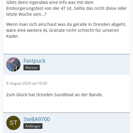
Huskies durch die Option weitgehend die Hände
Gibts denn irgendwo eine Info was mit dem
gebunden.
Einbürgerungstest von der 47 ist. Sollte das nicht diese oder
letzte Woche sein…?
Wenn man sich anschaut was da gerade in Dresden abgeht,
wäre eine weitere AL Granate nicht schlecht für unseren
Bist du da sicher? Eine Spielerseitige Option zur
Kader.
Verlängerung ist doch eher selten würde ich meinen.
Ich kann mir vorstellen, dass man ein Gentlemen's
Agreement hat und aufgrund der Verdienste Müller so
lange es eben geht einen Vertrag anbietet.
Fastpuck
Meister
9. August 2024 um 10:50
Zum Glück hat Dresden Sundblad an der Bande.
SteBA9700
Anfänger