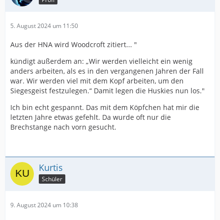
wenn er Eiszeit bekommt. Ganz ehrlich, der
tut keinem weh. Und wird noch gut für die
5. August 2024 um 11:50
kabiene sein
Aus der HNA wird Woodcroft zitiert... "
Ihr müsst ja alle bestens informiert sein.
kündigt außerdem an: „Wir werden vielleicht ein wenig
anders arbeiten, als es in den vergangenen Jahren der Fall
ich beurteile das ein bisschen anders, anhand
war. Wir werden viel mit dem Kopf arbeiten, um den
seiner Aussagen und wie er sich gegeben hat
Siegesgeist festzulegen.“ Damit legen die Huskies nun los."
denke ich nicht das er so erfreut war ( Ende
letzte Saison) das er kaum gespielt hat.
Ich bin echt gespannt. Das mit dem Köpfchen hat mir die
Bei der Aussage „ er gibt Ruhe wenn er nur
letzten Jahre etwas gefehlt. Da wurde oft nur die
draußen sitzt „ gehe ich definitiv nicht mit.
Brechstange nach vorn gesucht.
Müller hatte für die kommende Saison eine Option
auf Verlängerung.
Ihm wurde klar gemacht, dass
wenn er sie zieht, ihm nur die Rolle als
Kurtis
"Feuerwehrmann" bleibt.
Schüler
Dementsprechend sind das schon andere
Voraussetzungen wie zum vergangenen Saisonende.
9. August 2024 um 10:38
Was die Verlängerung selbst angeht, waren den