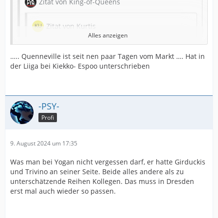
Zitat von King-of-Queens
Zitat von Kurtis
Alles anzeigen
Gibts denn irgendwo eine Info was mit dem
Einbürgerungstest von der 47 ist. Sollte das
….. Quenneville ist seit nen paar Tagen vom Markt …. Hat in
nicht diese oder letzte Woche sein…?
der Liiga bei Kiekko- Espoo unterschrieben
Wenn man sich anschaut was da gerade in
Dresden abgeht, wäre eine weitere AL Granate
nicht schlecht für unseren Kader.
-PSY-
Profi
Der Test war gestern (übrigens wohl gmeinsam mit
Dresdens Karlsson und Suvanto). Ergebnis kann
wohl 2 Wochen dauern, Bearbeitung der
9. August 2024 um 17:35
Einbürgerung dann nochmal 6-8 Wochen. Ich
persönlich rechne bei bestandenem Test nicht vor
Was man bei Yogan nicht vergessen darf, er hatte Girduckis
November mit dem deutschen Pass.
und Trivino an seiner Seite. Beide alles andere als zu
unterschätzende Reihen Kollegen. Das muss in Dresden
Dann wäre Kreutzer am Zug, lizensiert er Bodna
erst mal auch wieder so passen.
auch erstmal als AL und vebrät damit die Lizenz
oder hofft man auf ne schnelle Bearbeitung und
lässt ihn zur Not die ersten paar Wochen draußen