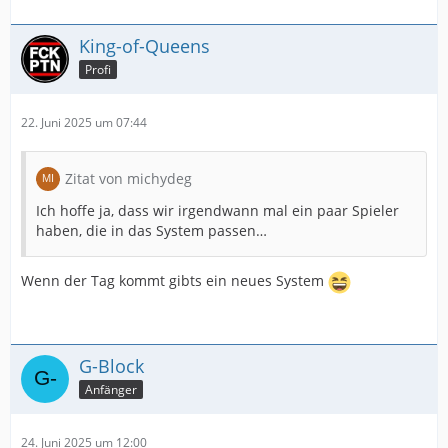
Korte war in der Jugend eher Goalgetter. Hat auch in
King-of-Queens
seiner ersten Saison hier ordentlich gespielt, 8 Tore
in 41 Spielen mit 20 Jahren in der ersten
Profi
"Erwachsenen"-Saison sind ja nicht verkehrt.
Und dann kam Woodcroft mit seinem System, wo
22. Juni 2025 um 07:44
natürlich erstmal Ende für einen 21-jährigen mit
seinen Vorzügen ist. Wenn Dresden ihn nach dem
Zitat von michydeg
einsetzt was er kann halte ich schon Spiele in der
DEL für nicht abwegig.
Ich hoffe ja, dass wir irgendwann mal ein paar Spieler
haben, die in das System passen…
Wenn der Tag kommt gibts ein neues System
G-Block
Anfänger
24. Juni 2025 um 12:00