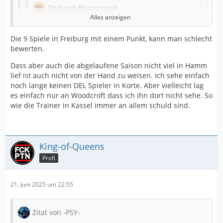
Zitat von Brausepaul
Alles anzeigen
Zitat von -PSY-
Die 9 Spiele in Freiburg mit einem Punkt, kann man schlecht
bewerten.
Conner Korte wechselt zum Aufsteiger...
Ähm... Nein, nicht Bietigheim sondern in die
Dass aber auch die abgelaufene Saison nicht viel in Hamm
DEL nach Dresden.
lief ist auch nicht von der Hand zu weisen. Ich sehe einfach
noch lange keinen DEL Spieler in Korte. Aber vielleicht lag
Und für die Huskies nicht gut genug...
es einfach nur an Woodcroft dass ich ihn dort nicht sehe. So
wie die Trainer in Kassel immer an allem schuld sind.
Ob er wirklich DEL spielen wird, bleibt abzuwarten.
Ich kann es mir ehrlich gesagt nicht vorstellen.
King-of-Queens
Warum nicht?
Profi
Korte war in der Jugend eher Goalgetter. Hat auch in
seiner ersten Saison hier ordentlich gespielt, 8 Tore in
21. Juni 2025 um 22:55
41 Spielen mit 20 Jahren in der ersten "Erwachsenen"-
Saison sind ja nicht verkehrt.
Zitat von -PSY-
Und dann kam Woodcroft mit seinem System, wo