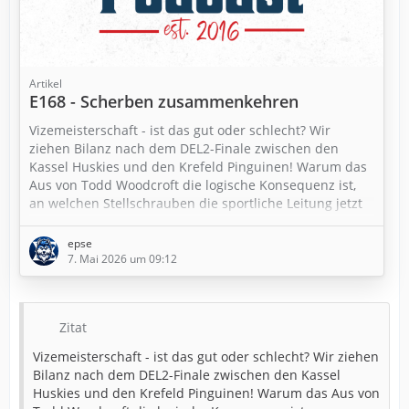
Artikel
E168 - Scherben zusammenkehren
Vizemeisterschaft - ist das gut oder schlecht? Wir
ziehen Bilanz nach dem DEL2-Finale zwischen den
Kassel Huskies und den Krefeld Pinguinen! Warum das
Aus von Todd Woodcroft die logische Konsequenz ist,
an welchen Stellschrauben die sportliche Leitung jetzt
drehen muss und wie der Kader für den nächsten
Anlauf bisher aussieht – das alles klären wir in der
epse
neuen Episode.
7. Mai 2026 um 09:12
letscast.fm:
letscast.fm/podcasts/conneckti…-scherben-
Zitat
zusammenkehren/
Vizemeisterschaft - ist das gut oder schlecht? Wir ziehen
Bilanz nach dem DEL2-Finale zwischen den Kassel
Huskies und den Krefeld Pinguinen! Warum das Aus von