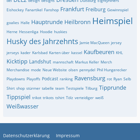
del
design
designs
Duisburg
Eightyniners
Frankfurt
Freiburg
Eishockey
Fanartikel
Fanshop
Gewinnspiel
Heimspiel
Hauptrunde
Heilbronn
goalies
Halle
Herne
Hessenliga
Hoodie
huskies
Husky des Jahrzehnts
Jamie MacQueen
jersey
Kaufbeuren
jerseys
kader
Karlsbad
Karten über
kassel
KHL
Kicktipp
Landshut
mannschaft
Markus Keller
Merch
Merchandise
mode
Neue Website
olsen
pennydel
Phil Hungerecker
Ravensburg
Podcast
Playdowns
Playoffs
ranking
rot
Ryan
Selb
Tipprunde
Shirt
shop
stürmer
tabelle
team
Testspiele
Tilburg
Tippspiel
trikot
trikots
tshirt
Tölz
verteidiger
weiß
Weißwasser
Datenschutzerklärung
Impressum