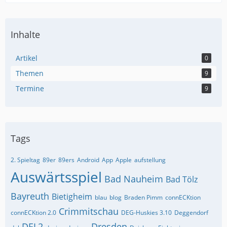
Inhalte
Artikel
0
Themen
9
Termine
9
Tags
2. Spieltag
89er
89ers
Android
App
Apple
aufstellung
Auswärtsspiel
Bad Nauheim
Bad Tölz
Bayreuth
Bietigheim
blau
blog
Braden Pimm
connECKtion
Crimmitschau
connECKtion 2.0
DEG-Huskies 3.10
Deggendorf
DEL2
Dresden