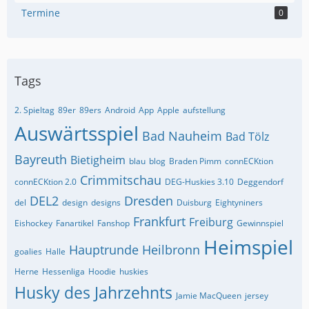
Termine
0
Tags
2. Spieltag
89er
89ers
Android
App
Apple
aufstellung
Auswärtsspiel
Bad Nauheim
Bad Tölz
Bayreuth
Bietigheim
blau
blog
Braden Pimm
connECKtion
Crimmitschau
connECKtion 2.0
DEG-Huskies 3.10
Deggendorf
DEL2
Dresden
del
design
designs
Duisburg
Eightyniners
Frankfurt
Freiburg
Eishockey
Fanartikel
Fanshop
Gewinnspiel
Heimspiel
Hauptrunde
Heilbronn
goalies
Halle
Herne
Hessenliga
Hoodie
huskies
Husky des Jahrzehnts
Jamie MacQueen
jersey