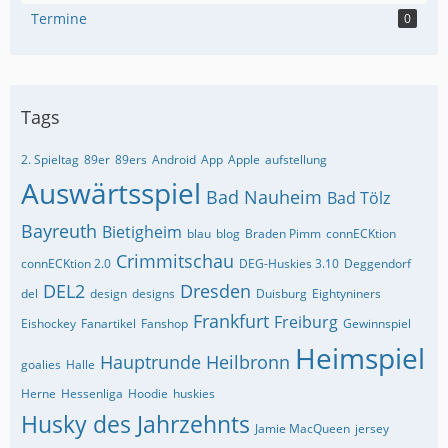
Termine
0
Tags
2. Spieltag
89er
89ers
Android
App
Apple
aufstellung
Auswärtsspiel
Bad Nauheim
Bad Tölz
Bayreuth
Bietigheim
blau
blog
Braden Pimm
connECKtion
Crimmitschau
connECKtion 2.0
DEG-Huskies 3.10
Deggendorf
DEL2
Dresden
del
design
designs
Duisburg
Eightyniners
Frankfurt
Freiburg
Eishockey
Fanartikel
Fanshop
Gewinnspiel
Heimspiel
Hauptrunde
Heilbronn
goalies
Halle
Herne
Hessenliga
Hoodie
huskies
Husky des Jahrzehnts
Jamie MacQueen
jersey