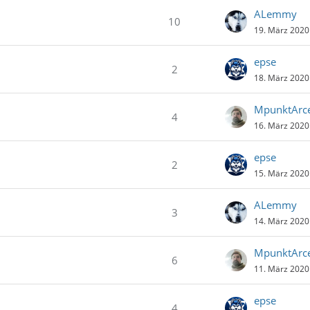
ALemmy
10
19. März 2020
epse
2
18. März 2020
MpunktArce
4
16. März 2020
epse
2
15. März 2020
ALemmy
3
14. März 2020
MpunktArce
6
11. März 2020
epse
4