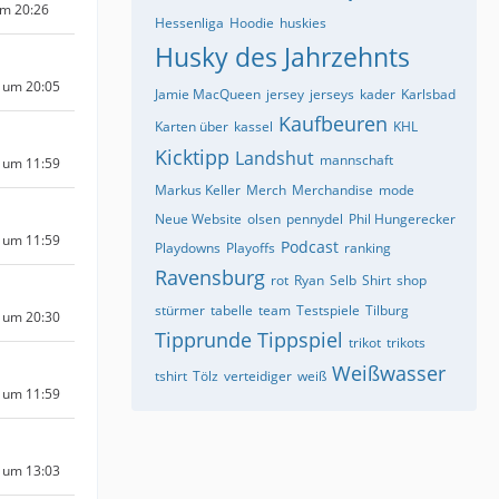
um 20:26
Hessenliga
Hoodie
huskies
Husky des Jahrzehnts
 um 20:05
Jamie MacQueen
jersey
jerseys
kader
Karlsbad
Kaufbeuren
Karten über
kassel
KHL
Kicktipp
Landshut
mannschaft
 um 11:59
Markus Keller
Merch
Merchandise
mode
Neue Website
olsen
pennydel
Phil Hungerecker
 um 11:59
Podcast
Playdowns
Playoffs
ranking
Ravensburg
rot
Ryan
Selb
Shirt
shop
stürmer
tabelle
team
Testspiele
Tilburg
 um 20:30
Tipprunde
Tippspiel
trikot
trikots
Weißwasser
tshirt
Tölz
verteidiger
weiß
 um 11:59
 um 13:03