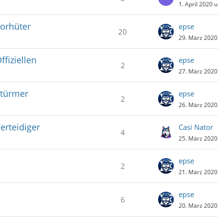
1. April 2020 
Torhüter
epse
20
29. März 2020
ffiziellen
epse
2
27. März 2020
Stürmer
epse
2
26. März 2020
erteidiger
Casi Nator
4
25. März 2020
epse
2
21. März 2020
epse
6
20. März 2020