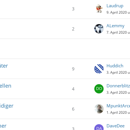
Laudrup
3
9. April 2020 
ALemmy
2
7. April 2020 
üter
Huddich
9
3. April 2020 
ellen
Donnerblit
4
3. April 2020 
idiger
MpunktArce
6
1. April 2020 
mer
DaveDee
3