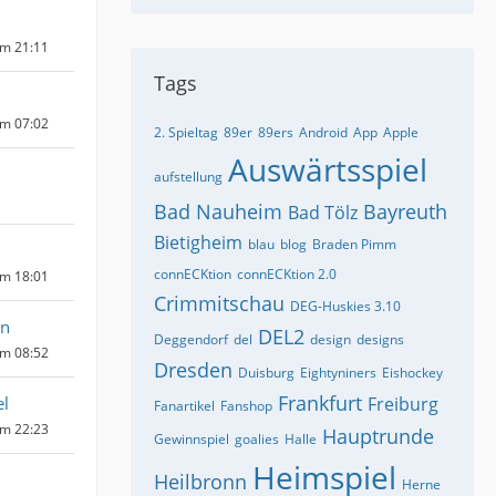
um 21:11
Tags
um 07:02
2. Spieltag
89er
89ers
Android
App
Apple
Auswärtsspiel
aufstellung
Bad Nauheim
Bayreuth
Bad Tölz
Bietigheim
blau
blog
Braden Pimm
connECKtion
connECKtion 2.0
um 18:01
Crimmitschau
DEG-Huskies 3.10
zn
DEL2
Deggendorf
del
design
designs
um 08:52
Dresden
Duisburg
Eightyniners
Eishockey
Frankfurt
l
Freiburg
Fanartikel
Fanshop
um 22:23
Hauptrunde
Gewinnspiel
goalies
Halle
Heimspiel
Heilbronn
Herne