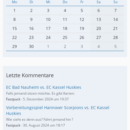
Mo
Di
Mi
Do
Fr
Sa
So
1
2
3
4
5
6
7
8
9
10
11
12
13
14
15
16
17
18
19
20
21
22
23
24
25
26
27
28
29
30
1
2
3
4
5
Letzte Kommentare
EC Bad Nauheim vs. EC Kassel Huskies
Falls jemand sitzen möchte. Es gibt Karten.
Fastpuck
5. Dezember 2024 um 19:37
Vorbereitungsspiel Hannover Scorpions vs. EC Kassel
Huskies
Wie sieht es denn aus? Fährt jemand hin ?
Fastpuck
30. August 2024 um 18:17