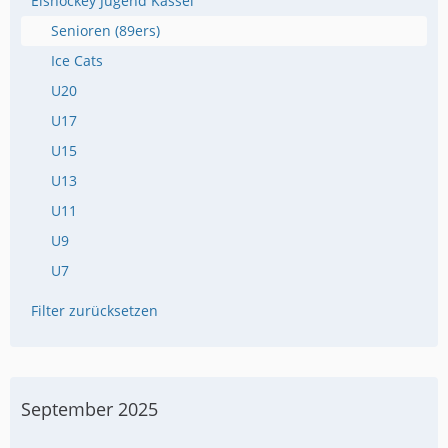
Eishockey Jugend Kassel
Senioren (89ers)
Ice Cats
U20
U17
U15
U13
U11
U9
U7
Filter zurücksetzen
September 2025