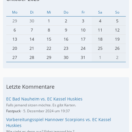
Mo
Di
Mi
Do
Fr
Sa
So
29
30
1
2
3
4
5
6
7
8
9
10
11
12
13
14
15
16
17
18
19
20
21
22
23
24
25
26
27
28
29
30
31
1
2
Letzte Kommentare
EC Bad Nauheim vs. EC Kassel Huskies
Falls jemand sitzen möchte. Es gibt Karten.
Fastpuck
5. Dezember 2024 um 19:37
Vorbereitungsspiel Hannover Scorpions vs. EC Kassel
Huskies
Wie sieht es denn aus? Fährt jemand hin ?