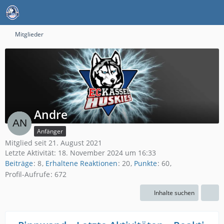
Mitglieder
Andre
Anfänger
Mitglied seit 21. August 2021
Letzte Aktivität:
18. November 2024 um 16:33
Beiträge
8
Erhaltene Reaktionen
20
Punkte
60
Profil-Aufrufe
672
Inhalte suchen