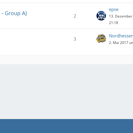
epse
 - Group A)
2
13. Dezember
21:18
Nordhessen
3
2. Mai 2017 u