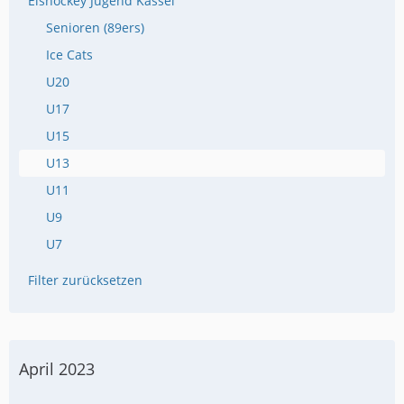
Eishockey Jugend Kassel
Senioren (89ers)
Ice Cats
U20
U17
U15
U13
U11
U9
U7
Filter zurücksetzen
April 2023