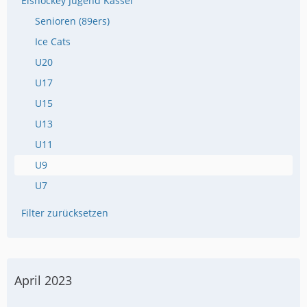
Eishockey Jugend Kassel
Senioren (89ers)
Ice Cats
U20
U17
U15
U13
U11
U9
U7
Filter zurücksetzen
April 2023