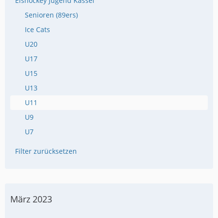
Eishockey Jugend Kassel
Senioren (89ers)
Ice Cats
U20
U17
U15
U13
U11
U9
U7
Filter zurücksetzen
März 2023