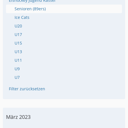
Eishockey Jugend Kassel
Senioren (89ers)
Ice Cats
U20
U17
U15
U13
U11
U9
U7
Filter zurücksetzen
März 2023