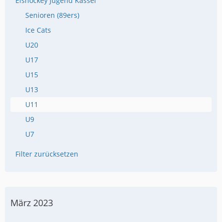
Eishockey Jugend Kassel
Senioren (89ers)
Ice Cats
U20
U17
U15
U13
U11
U9
U7
Filter zurücksetzen
März 2023