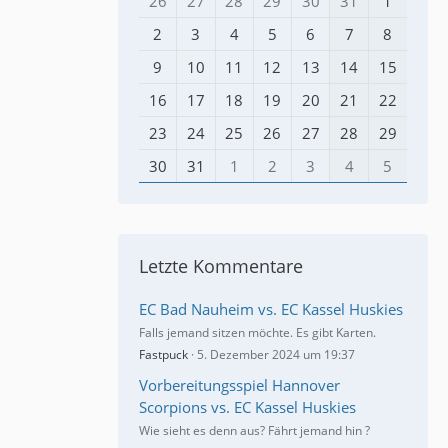
26
27
28
29
30
31
1
2
3
4
5
6
7
8
9
10
11
12
13
14
15
16
17
18
19
20
21
22
23
24
25
26
27
28
29
30
31
1
2
3
4
5
Letzte Kommentare
EC Bad Nauheim vs. EC Kassel Huskies
Falls jemand sitzen möchte. Es gibt Karten.
Fastpuck
5. Dezember 2024 um 19:37
Vorbereitungsspiel Hannover
Scorpions vs. EC Kassel Huskies
Wie sieht es denn aus? Fährt jemand hin ?