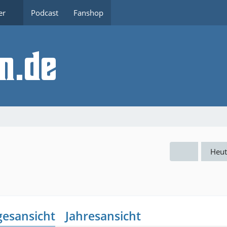
er
Podcast
Fanshop
Heut
gesansicht
Jahresansicht