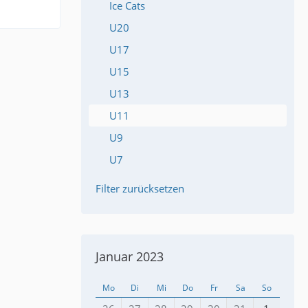
Ice Cats
U20
U17
U15
U13
U11
U9
U7
Filter zurücksetzen
Januar 2023
Mo
Di
Mi
Do
Fr
Sa
So