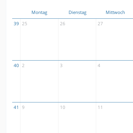
Montag
Dienstag
Mittwoch
39
25
26
27
40
2
3
4
41
9
10
11