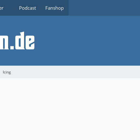
er
Podcast
Fanshop
Icing