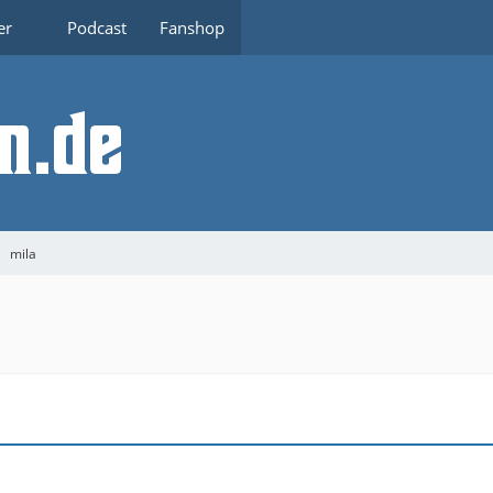
er
Podcast
Fanshop
mila