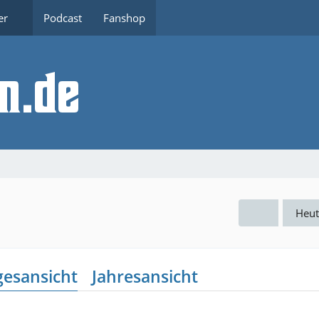
er
Podcast
Fanshop
Heut
gesansicht
Jahresansicht