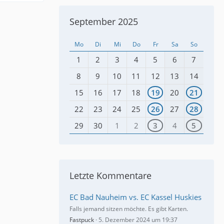
September 2025
Mo
Di
Mi
Do
Fr
Sa
So
1
2
3
4
5
6
7
8
9
10
11
12
13
14
15
16
17
18
19
20
21
22
23
24
25
26
27
28
29
30
1
2
3
4
5
Letzte Kommentare
EC Bad Nauheim vs. EC Kassel Huskies
Falls jemand sitzen möchte. Es gibt Karten.
Fastpuck
5. Dezember 2024 um 19:37