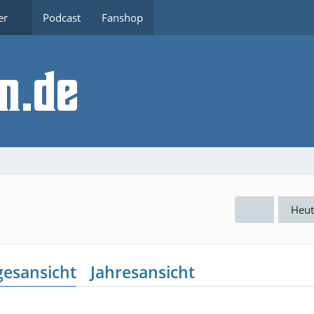
er
Podcast
Fanshop
Heut
gesansicht
Jahresansicht