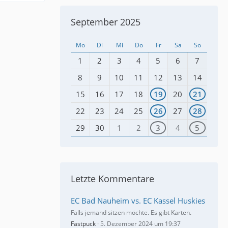
September 2025
Mo
Di
Mi
Do
Fr
Sa
So
1
2
3
4
5
6
7
8
9
10
11
12
13
14
15
16
17
18
19
20
21
22
23
24
25
26
27
28
29
30
1
2
3
4
5
Letzte Kommentare
EC Bad Nauheim vs. EC Kassel Huskies
Falls jemand sitzen möchte. Es gibt Karten.
Fastpuck
5. Dezember 2024 um 19:37